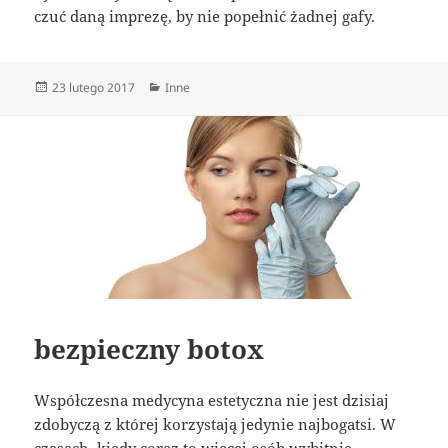
czuć daną imprezę, by nie popełnić żadnej gafy.
Data
Kategorie
23 lutego 2017
Inne
publikacji
bezpieczny botox
Współczesna medycyna estetyczna nie jest dzisiaj
zdobyczą z której korzystają jedynie najbogatsi. W
czasach, kiedy coraz to więcej osób wybitnie