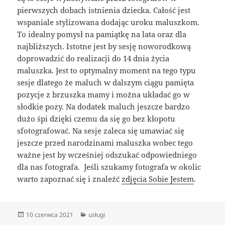
pierwszych dobach istnienia dziecka. Całość jest
wspaniale stylizowana dodając uroku maluszkom.
To idealny pomysł na pamiątkę na lata oraz dla
najbliższych. Istotne jest by sesję noworodkową
doprowadzić do realizacji do 14 dnia życia
maluszka. Jest to optymalny moment na tego typu
sesje dlatego że maluch w dalszym ciągu pamięta
pozycje z brzuszka mamy i można układać go w
słodkie pozy. Na dodatek maluch jeszcze bardzo
dużo śpi dzięki czemu da się go bez kłopotu
sfotografować. Na sesje zaleca się umawiać się
jeszcze przed narodzinami maluszka wobec tego
ważne jest by wcześniej odszukać odpowiedniego
dla nas fotografa. Jeśli szukamy fotografa w okolic
warto zapoznać się i znaleźć
zdjęcia Sobie Jestem
.
Data
Kategorie
10 czerwca 2021
usługi
publikacji