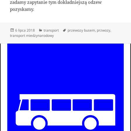
zadamy zapytanie tym dokładniejszą odzew
pozyskamy.
Data
Kategorie
Tagi
6 lipca 2018
transport
przewozy busem
,
przwozy
,
publikacji
transport miedzynarodowy