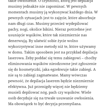
takie owłosienie. O czynności, którą jest depilacja
musimy jednakże nie zapominać. W pewnych
momentach musimy ją wykonywać każdego dnia. W
pewnych sytuacjach jest to zajęcie, które absorbuje
nam długi czas. Musimy przecież wydepilować
pachy, nogi, okolice bikini. Nieraz potrzebne jest
usunięcie wąsików, które tak niezmiernie nas
denerwują. By ułatwić sobie życie wolno
wykorzystywać inne metody niż te, które używamy
w domu. Takim sposobem jest na przykład depilacja
laserowa. Żeby poddać się temu zabiegowi – choćby
eliminowania wąsików nieodzowne jest zgłoszenie
się do kosmetyczki, jaka egzekwuje takie zabiegi. A
nie są to zabiegi zagmatwane. Mamy wówczas
pewność, że depilacja laserem będzie niezmiernie
efektywna. Już przenigdy więcej nie będziemy
musieli depilować nóg, pach czy wąsików. Wiele
osób decyduje się na trwałe usuwanie owłosienia.
Ma obowiązek to być decyzja przemyślana.